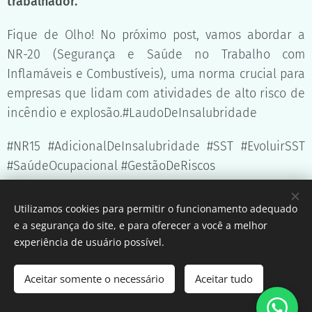
trabalhador.
Fique de Olho! No próximo post, vamos abordar a
NR-20 (Segurança e Saúde no Trabalho com
Inflamáveis e Combustíveis), uma norma crucial para
empresas que lidam com atividades de alto risco de
incêndio e explosão.#LaudoDeInsalubridade
#NR15 #AdicionalDeInsalubridade #SST #EvoluirSST
#SaúdeOcupacional #GestãoDeRiscos
Utilizamos cookies para permitir o funcionamento adequado
Share
e a segurança do site, e para oferecer a você a melhor
experiência de usuário possível.
Aceitar somente o necessário
Aceitar tudo
© 2025 Evoluir Segurança e Saúde no Trabalho