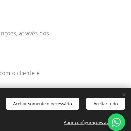
nções, através dos
com o cliente e
Aceitar somente o necessário
Aceitar tudo
Abrir configurações avançadas
Cookies