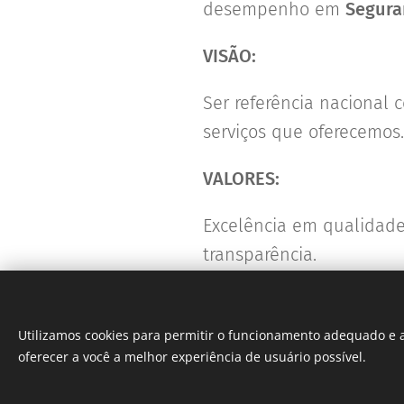
desempenho em
Segura
VISÃO:
Ser referência nacional
serviços que oferecemos.
VALORES:
Excelência em qualidade
transparência.
Utilizamos cookies para permitir o funcionamento adequado e a
oferecer a você a melhor experiência de usuário possível.
© 2025 Evoluir Segurança e Saúde no Trabalho