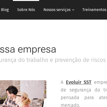
Blog
Sobre Nós
Nossos serviços
Treinamentos
ssa empresa
urança do trabalho e prevenção de riscos
A
Evoluir SST
empres
de segurança do tr
pensada para ate
mercado.