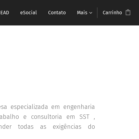
 EAD
eSocial
Contato
Mais
Carrinho
a especializada em engenharia
abalho e consultoria em SST ,
nder todas as exigências do