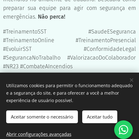
preparar sua equipe para agir com segurança em
emergências.
Não perca!
#TreinamentoSST #SaudeESeguranca
#TreinamentoOnline #TreinamentoPresencial
#EvoluirSST #ConformidadeLegal
#SegurancaNoTrabalho #ValorizacaoDoColaborador
#NR23 #CombateAIncendios
Utilizamos cookies para permitir o funcionamento adequado
Share
e a segurança do site, e para oferecer a você a melhor
experiência de usuário possível.
Aceitar somente o necessário
Aceitar tudo
© 2025 Evoluir Segurança e Saúde no Trabalho
Abrir configurações avançadas
Cookies