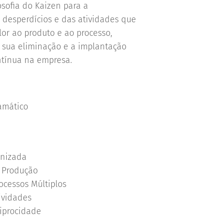
osofia do Kaizen para a
e desperdícios e das atividades que
or ao produto e ao processo,
a sua eliminação e a implantação
ntínua na empresa.
amático
)
onizada
 Produção
cessos Múltiplos
ividades
iprocidade