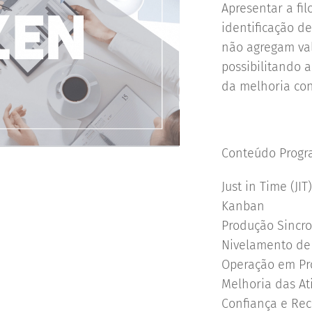
Apresentar a fil
identificação d
não agregam val
possibilitando 
da melhoria co
Conteúdo Progr
Just in Time (JIT
Kanban
Produção Sincr
Nivelamento de
Operação em Pro
Melhoria das At
Confiança e Rec