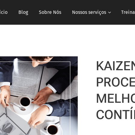
ício
Blog
Sobre Nós
Nossos serviços
Trein
KAIZEN
PROCE
MELH
CONT