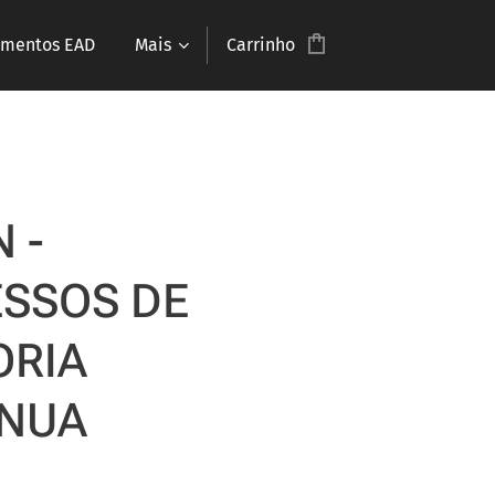
amentos EAD
Mais
Carrinho
 -
SSOS DE
ORIA
ÍNUA