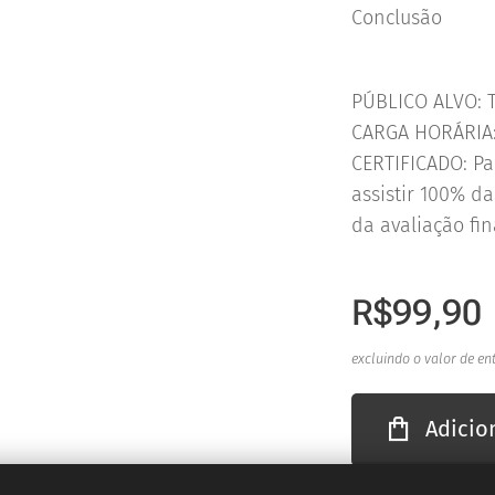
Conclusão
PÚBLICO ALVO: 
CARGA HORÁRIA:
CERTIFICADO: Par
assistir 100% d
da avaliação fin
R$
99,90
excluindo o valor de en
Adicio