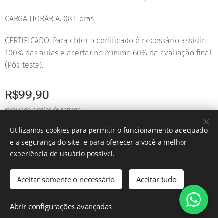
CARGA HORÁRIA: 08 Horas
CERTIFICADO: Para obter o certificado é necessário assistir
100% das aulas e acertar no mínimo 60% da avaliação final
(Pós-teste).
R$
99,90
excluindo o valor de entrega
Utilizamos cookies para permitir o funcionamento adequado
e a segurança do site, e para oferecer a você a melhor
© 2025 Evoluir Segurança e Saúde no Trabalho
experiência de usuário possível.
Cookies
Aceitar somente o necessário
Aceitar tudo
Adicionar ao carrinho
Abrir configurações avançadas