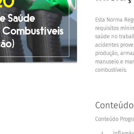
Esta Norma Reg
requisitos míni
saúde no trabal
acidentes prove
produção, armaz
manuseio e mani
combustíveis.
Conteúdo
Conteúdo Progr
Inflamáv