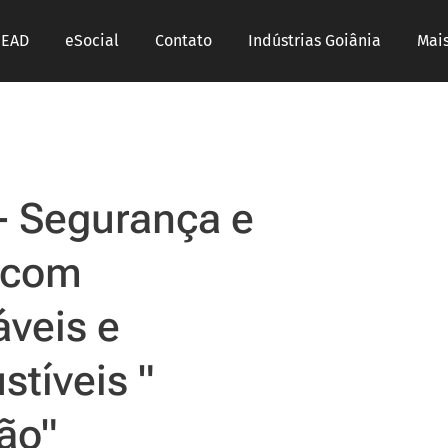
 EAD
eSocial
Contato
Indústrias Goiânia
Mai
- Segurança e
 com
áveis e
tíveis "
ção"