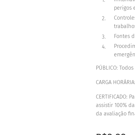
perigos e
Controle
trabalho
Fontes d
Procedim
emergênc
PÚBLICO: Todos
CARGA HORÁRIA:
CERTIFICADO: Par
assistir 100% d
da avaliação fin