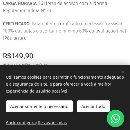
CARGA HORÁRIA
: 16 Horas de acordo com a Norma
Regulamentadora N°33
CERTIFICADO
: Para obter o certificado é necessário assistir
100% das aulas e acertar no mínimo 60% da avaliação final
(Pós-teste).
R$
149,90
excluindo o valor de entrega
Utilizamos cookies para permitir o funcionamento adequado
e a segurança do site, e para oferecer a você a melhor
© 2025 Evoluir Segurança e Saúde no Trabalho
experiência de usuário possível.
Cookies
Aceitar somente o necessário
Aceitar tudo
Adicionar ao carrinho
Abrir configurações avançadas